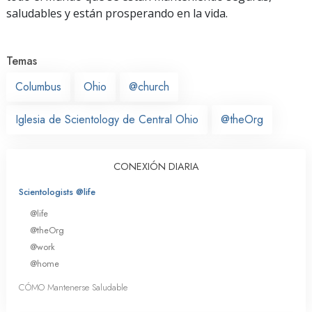
saludables y están prosperando en la vida.
Temas
Columbus
Ohio
@church
Iglesia de Scientology de Central Ohio
@theOrg
CONEXIÓN DIARIA
Scientologists @life
@life
@theOrg
@work
@home
CÓMO Mantenerse Saludable