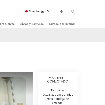
Scientology TV
 Frecuentes
Libros y Servicios
Cursos por Internet
es y principios básicos
niciales
Cómo Resolver los Conflictos
una Iglesia
bros
Las Dinámicas de la Existencia
zación de Scientology
ncias Introductorias
Los Componentes de la Comprensión
s Introductorias
Soluciones para un Entorno Peligroso
s Iniciales
Ayudas para Enfermedades y Lesiones
MANTENTE
CONECTADO
anos
La Integridad y la Honestidad
Recibe las
os
El Matrimonio
actualizaciones diarias
en tu bandeja de
La Escala Tonal Emocional
entrada.
tology