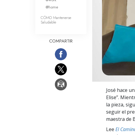
Amor y Odio: ¿Qué es
@home
CÓMO Mantenerse
Saludable
COMPARTIR
José hace un
Elise”. Mien
la pieza, sig
seguir el pr
maestra de 
Lee
El Camino