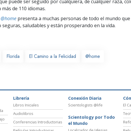
ue puede ser seguido por cualquiera, de cualquier raza, col
 más de 110 idiomas.
ts @home
presenta a muchas personas de todo el mundo que 
seguras, saludables y están prosperando en la vida.
Florida
El Camino a la Felicidad
@home
Librería
Conexión Diaria
Có
Libros Iniciales
Scientologists @life
El C
da
Audiolibros
Tecn
Scientology por Todo
ajo
Conferencias Introductorias
Refo
el Mundo
Localizador de Iglesias
Películas Introductorias
Reha