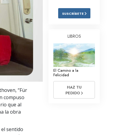
Respuestas a las Drogas
SUSCRÍBETE
Los Niños
Herramientas para el Entorno Laboral
LIBROS
La Ética y las
Condiciones
La Causa de la Supresión
El Camino a la
Investigaciones
Felicidad
Los Fundamentos de la Organización
HAZ TU
thoven, “Für
PEDIDO
Los Fundamentos de las Relaciones
ven compuso
Públicas
rio que al
a la obra
Objetivos y Metas
La Tecnología de Estudio
 el sentido