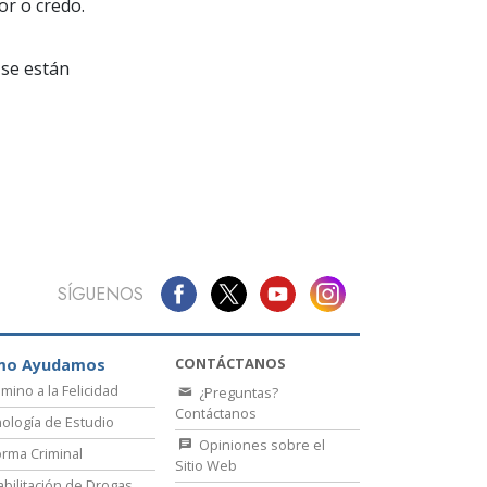
La Comunicación
or o credo.
se están
SÍGUENOS
CONTÁCTANOS
mo Ayudamos
amino a la Felicidad
¿Preguntas?
Contáctanos
ología de Estudio
Opiniones sobre el
rma Criminal
Sitio Web
bilitación de Drogas