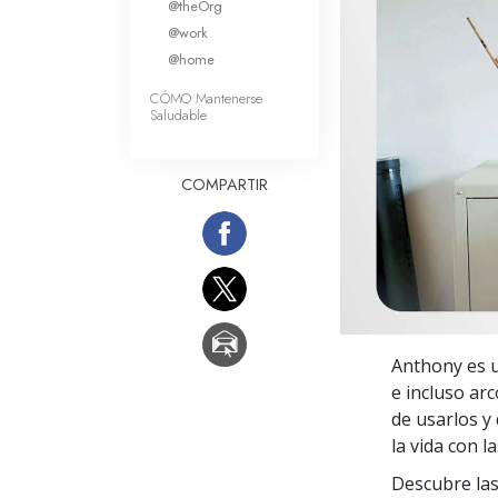
@theOrg
Amor y Odio: ¿Qué es
@work
@home
CÓMO Mantenerse
Saludable
COMPARTIR
Anthony es u
e incluso ar
de usarlos y 
la vida con l
Descubre las