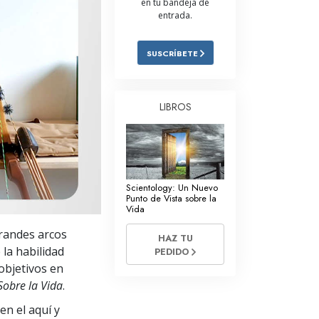
en tu bandeja de
entrada.
Respuestas a las Drogas
Los Niños
SUSCRÍBETE
Herramientas para el Entorno Laboral
La Ética y las
LIBROS
Condiciones
La Causa de la Supresión
Investigaciones
Scientology: Un Nuevo
Los Fundamentos de la Organización
Punto de Vista sobre la
Vida
Los Fundamentos de las Relaciones
grandes arcos
Públicas
HAZ TU
la habilidad
PEDIDO
Objetivos y Metas
 objetivos en
Sobre la Vida
.
La Tecnología de Estudio
en el aquí y