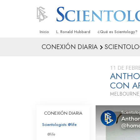
Inicio
L. Ronald Hubbard
¿Qué es Scientology?
CONEXIÓN DIARIA
SCIENTOLO
Creencias y Prácticas
Credos y Códigos de S
11 DE FEBR
Qué dicen los Scientolo
ANTHON
Scientology
CON A
Conoce a un Scientolog
MELBOURNE,
Dentro de una Iglesia
CONEXIÓN DIARIA
Los Principios Básicos 
Scientologists @life
Una Introducción a Dian
@life