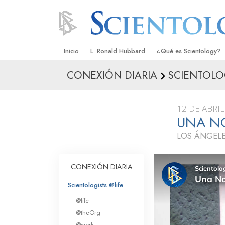
Inicio
L. Ronald Hubbard
¿Qué es Scientology?
CONEXIÓN DIARIA
SCIENTOLO
Creencias y Prácticas
Credos y Códigos de S
12 DE ABRIL
Qué dicen los Scientolo
UNA N
Scientology
LOS ÁNGELE
Conoce a un Scientolog
Dentro de una Iglesia
CONEXIÓN DIARIA
Los Principios Básicos 
Scientologists @life
@life
Una Introducción a Dian
@theOrg
@work