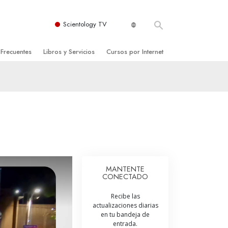
Scientology TV
 Frecuentes
Libros y Servicios
Cursos por Internet
es y principios básicos
niciales
Cómo Resolver los Conflictos
una Iglesia
bros
Las Dinámicas de la Existencia
zación de Scientology
ncias Introductorias
Los Componentes de la Comprensión
s Introductorias
Soluciones para un Entorno Peligroso
s Iniciales
Ayudas para Enfermedades y Lesiones
MANTENTE
CONECTADO
anos
La Integridad y la Honestidad
Recibe las
os
El Matrimonio
actualizaciones diarias
en tu bandeja de
La Escala Tonal Emocional
entrada.
tology