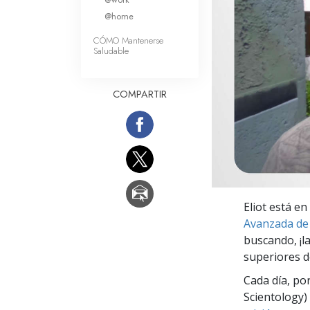
Amor y Odio: ¿Qué es
@home
CÓMO Mantenerse
Saludable
COMPARTIR
Eliot está e
Avanzada de
buscando, ¡l
superiores d
Cada día, po
Scientology) 