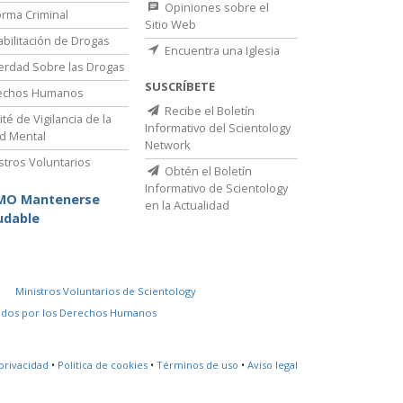
Opiniones sobre el
rma Criminal
Sitio Web
bilitación de Drogas
Encuentra una Iglesia
erdad Sobre las Drogas
SUSCRÍBETE
echos Humanos
Recibe el Boletín
té de Vigilancia de la
Informativo del Scientology
d Mental
Network
stros Voluntarios
Obtén el Boletín
Informativo de Scientology
MO Mantenerse
en la Actualidad
udable
Ministros Voluntarios de Scientology
idos por los Derechos Humanos
privacidad
•
Política de cookies
•
Términos de uso
•
Aviso legal