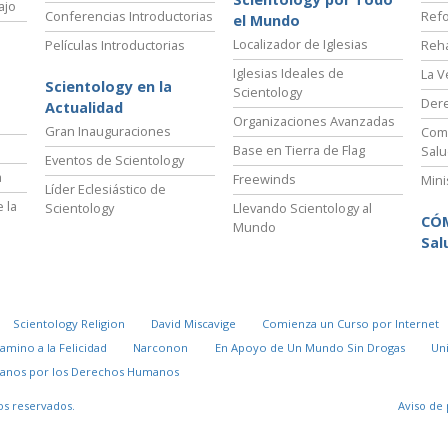
ajo
Conferencias Introductorias
Refo
el Mundo
Localizador de Iglesias
Películas Introductorias
Reha
Iglesias Ideales de
La V
Scientology en la
Scientology
Der
Actualidad
Organizaciones Avanzadas
Gran Inauguraciones
Comi
Base en Tierra de Flag
Salu
Eventos de Scientology
a
Freewinds
Mini
Líder Eclesiástico de
 la
Scientology
Llevando Scientology al
CÓ
Mundo
Sal
Scientology Religion
David Miscavige
Comienza un Curso por Internet
Camino a la Felicidad
Narconon
En Apoyo de Un Mundo Sin Drogas
Un
danos por los Derechos Humanos
os reservados.
Aviso de 