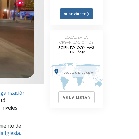
Respuestas a las Drogas
SUSCRÍBETE
Los Niños
Herramientas para el Entorno Laboral
LOCALIZA LA
ORGANIZACIÓN DE
La Ética y las
SCIENTOLOGY MÁS
Condiciones
CERCANA
La Causa de la Supresión
Investigaciones
Los Fundamentos de la Organización
ganización
VE LA LISTA
Los Fundamentos de las Relaciones
stá
Públicas
 niveles
Objetivos y Metas
miento de
La Tecnología de Estudio
a Iglesia,