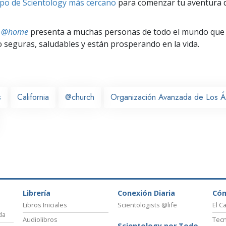
po de Scientology más cercano
para comenzar tu aventura d
ts @home
presenta a muchas personas de todo el mundo que 
seguras, saludables y están prosperando en la vida.
s
California
@church
Organización Avanzada de Los Á
Librería
Conexión Diaria
Có
Libros Iniciales
Scientologists @life
El C
da
Audiolibros
Tecn
Scientology por Todo