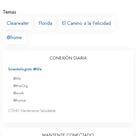
Temas
Clearwater
Florida
El Camino a la Felicidad
@home
CONEXIÓN DIARIA
Scientologists @life
@life
@theOrg
@work
@home
CÓMO Mantenerse Saludable
MANTENTE CONECTADO