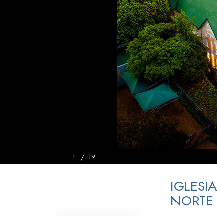
Amor y Odio: ¿Qué es
1
/
19
IGLESI
NORTE