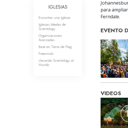
Johannesburg
IGLESIAS
para ampliar
Ferndale.
Encontrar una Iglesia
Iglesias Ideales de
Scientology
EVENTO 
Organizaciones
Avanzadas
Base en Tierra de Flag
Freewinds
Llevando Scientology al
Mundo
VIDEOS