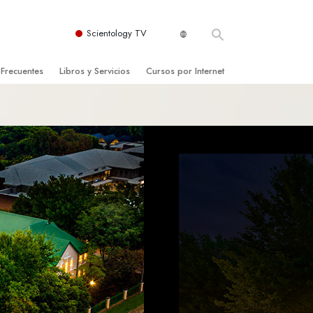
Scientology TV
 Frecuentes
Libros y Servicios
Cursos por Internet
es y principios básicos
niciales
Cómo Resolver los Conflictos
una Iglesia
bros
Las Dinámicas de la Existencia
zación de Scientology
ncias Introductorias
Los Componentes de la Comprensión
s Introductorias
Soluciones para un Entorno Peligroso
s Iniciales
Ayudas para Enfermedades y Lesiones
anos
La Integridad y la Honestidad
os
El Matrimonio
La Escala Tonal Emocional
tology