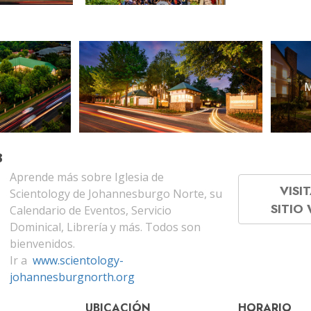
M
B
Aprende más sobre Iglesia de
VISIT
Scientology de Johannesburgo Norte, su
SITIO
Calendario de Eventos, Servicio
Dominical, Librería y más. Todos son
bienvenidos.
Ir a
www.scientology-
johannesburgnorth.org
UBICACIÓN
HORARIO