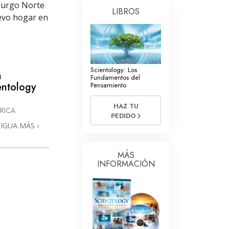
La Comunicación
sburgo Norte
LIBROS
evo hogar en
Scientology: Los
a
Fundamentos del
entology
Pensamiento
HAZ TU
RICA
PEDIDO
RIGUA MÁS
MÁS
INFORMACIÓN