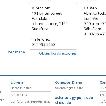
Dirección:
HORAS
10 Hunter Street,
Abierto todo
Ferndale
Lun
–
Vie
Johannesburg, 2160
9:00 a. m.–9:
Sudáfrica
Sáb
–
Dom
9:00 a. m.–6:
Teléfono:
011 793 3650
Ver mapa
Obtén las direcciones
Librería
Conexión Diaria
Có
Libros Iniciales
Scientologists @life
El C
da
Audiolibros
Tecn
Scientology por Todo
ajo
Conferencias Introductorias
Refo
el Mundo