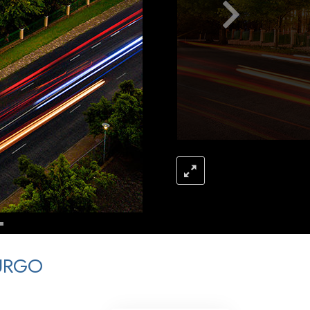
Respuestas a las Drogas
Los Niños
Herramientas para el Entorno Laboral
La Ética y las
Condiciones
La Causa de la Supresión
Investigaciones
Los Fundamentos de la Organización
Los Fundamentos de las Relaciones
Públicas
Objetivos y Metas
URGO
La Tecnología de Estudio