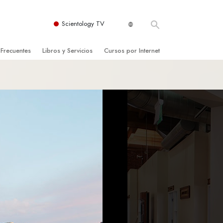
Scientology TV
 Frecuentes
Libros y Servicios
Cursos por Internet
es y principios básicos
niciales
Cómo Resolver los Conflictos
una Iglesia
bros
Las Dinámicas de la Existencia
zación de Scientology
ncias Introductorias
Los Componentes de la Comprensión
s Introductorias
Soluciones para un Entorno Peligroso
s Iniciales
Ayudas para Enfermedades y Lesiones
anos
La Integridad y la Honestidad
os
El Matrimonio
La Escala Tonal Emocional
tology