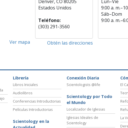
Denver, CO 80205
Lun
–
Vie
Estados Unidos
9:00 a. m.–10
Sáb
–
Dom
Teléfono:
9:00 a. m.–6:
(303) 291-3560
Ver mapa
Obtén las direcciones
Librería
Conexión Diaria
Có
Libros Iniciales
Scientologists @life
El C
da
Audiolibros
Tecn
Scientology por Todo
ajo
Conferencias Introductorias
Refo
el Mundo
Localizador de Iglesias
Películas Introductorias
Reha
Iglesias Ideales de
La V
Scientology en la
Scientology
Der
Actualidad