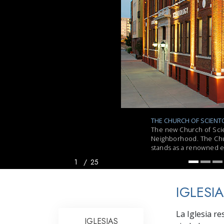
Amor y Odio: ¿Qué es
THE CHURCH OF SCIENT
The
new Church of Scie
Neighborhood. The Churc
stands as a renowned ex
1
/
25
IGLESI
La Iglesia re
IGLESIAS