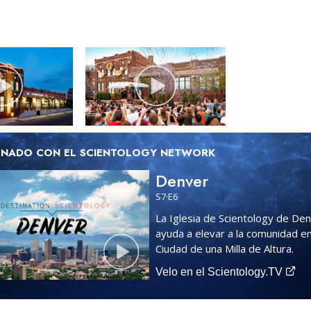
ONADO CON EL SCIENTOLOGY NETWORK
Denver
S
7
·E
6
La Iglesia de Scientology de De
ayuda a elevar a la comunidad en
Ciudad de una Milla de Altura.
Velo en el Scientology.TV