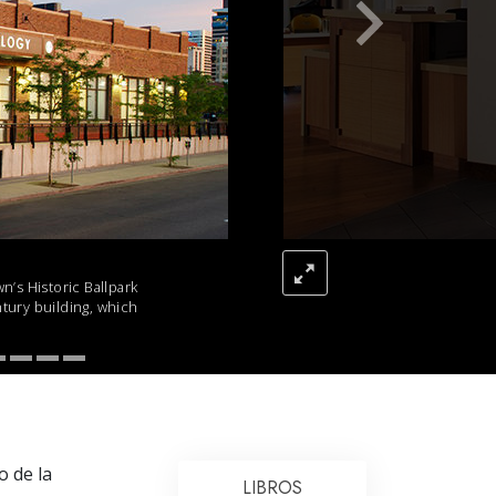
Respuestas a las Drogas
Los Niños
Herramientas para el Entorno Laboral
La Ética y las
Condiciones
La Causa de la Supresión
Investigaciones
’s Historic Ballpark
Los Fundamentos de la Organización
tury building, which
Los Fundamentos de las Relaciones
Públicas
Objetivos y Metas
La Tecnología de Estudio
o de la
LIBROS