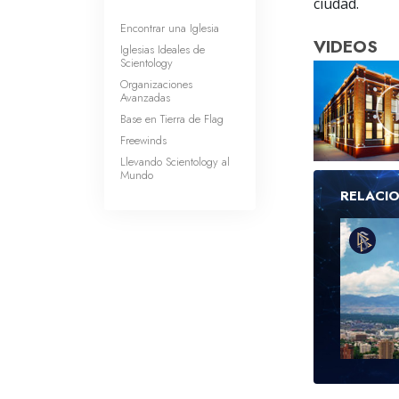
ciudad.
Encontrar una Iglesia
VIDEOS
Iglesias Ideales de
Scientology
Organizaciones
Avanzadas
Base en Tierra de Flag
Freewinds
Llevando Scientology al
Mundo
RELACI