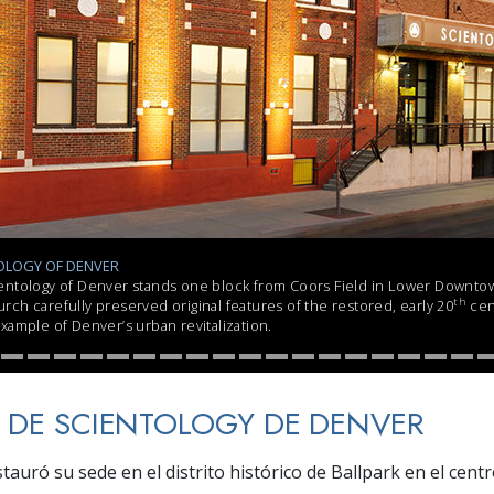
 Grandeza?
OLOGY OF DENVER
ntology of Denver stands one block from Coors Field in Lower Downtown
th
h carefully preserved original features of the restored, early 20
cen
ample of Denver’s urban revitalization.
A DE SCIENTOLOGY DE DENVER
stauró su sede en el distrito histórico de Ballpark en el centr