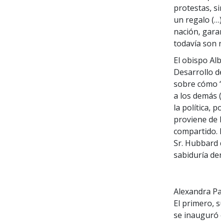
protestas, si
un regalo (…
nación, gara
todavía son 
El obispo Alb
Desarrollo d
sobre cómo “
a los demás 
la política, 
proviene de 
compartido. E
Sr. Hubbard 
sabiduría de
Alexandra Pa
El primero, 
se inauguró 