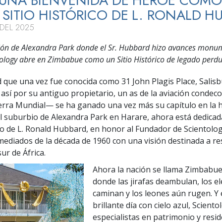
 UNA BIENVENIDA DE HÉROE COMO
SITIO HISTÓRICO DE L. RONALD H
 DEL 2025
ón de Alexandra Park donde el Sr. Hubbard hizo avances monu
tology abre en Zimbabue como un Sitio Histórico de legado perdu
 que una vez fue conocida como 31 John Plagis Place, Salisb
í por su antiguo propietario, un as de la aviación condeco
ra Mundial— se ha ganado una vez más su capítulo en la hi
l suburbio de Alexandra Park en Harare, ahora está dedica
ico de L. Ronald Hubbard, en honor al Fundador de Scientolog
 mediados de la década de 1960 con una visión destinada a 
sur de África.
Ahora la nación se llama Zimbabue,
donde las jirafas deambulan, los e
caminan y los leones aún rugen. Y 
brillante día con cielo azul, Sciento
especialistas en patrimonio y resid