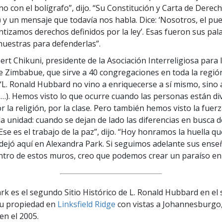
no con el bolígrafo”, dijo. “Su Constitución y Carta de Dere
) y un mensaje que todavía nos habla. Dice: ‘Nosotros, el pu
ntizamos derechos definidos por la ley’. Esas fueron sus pal
nuestras para defenderlas”.
ert Chikuni, presidente de la Asociación Interreligiosa para l
e Zimbabue, que sirve a 40 congregaciones en toda la región
L. Ronald Hubbard no vino a enriquecerse a sí mismo, sino 
(…). Hemos visto lo que ocurre cuando las personas están div
por la religión, por la clase. Pero también hemos visto la fuer
la unidad: cuando se dejan de lado las diferencias en busca 
se es el trabajo de la paz”, dijo. “Hoy honramos la huella qu
dejó aquí en Alexandra Park. Si seguimos adelante sus ense
ntro de estos muros, creo que podemos crear un paraíso en l
rk es el segundo Sitio Histórico de L. Ronald Hubbard en el s
su propiedad en
Linksfield Ridge
con vistas a Johannesburgo,
en el 2005.