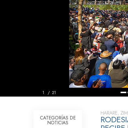
Amor y Odio: ¿Qué es
1
/
21
HARARE, ZI
RODESI
CATEGORÍAS DE
NOTICIAS