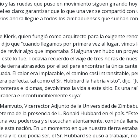
io y las ruedas que puso en movimiento siguen girando hoy 
l es claro: garantizar que lo que una vez se compartió con 
arios ahora llegue a todos los zimbabuenses que sueñan c
 de Klerk, quien fungió como arquitecto para la exigente reno
ijo que “cuando llegamos por primera vez al lugar, vimos l
de revivir algo que importaba. Si alguna vez hubo un proye
 este lo fue. Todavía recuerdo el viaje de tres horas de nue
de tierra abrasados por el sol para encontrar la única cante
ada. El calor era implacable, el camino casi intransitable, pe
era perfecta, tal como el Sr. Hubbard la habría visto”, dijo. “J
ronteras e idiomas, devolvimos la vida a este sitio. Es una raí
radera e inconfundiblemente suya”.
ll Mamvuto, Vicerrector Adjunto de la Universidad de Zimbab
 eterna de la presencia de L. Ronald Hubbard en el país. “Este
 una voz poderosa y si escuchan atentamente, continúa llam
de esta nación. En un momento en que nuestra tierra estaba 
era y lo que podía ser, el Sr. Hubbard se puso a trabajar, no