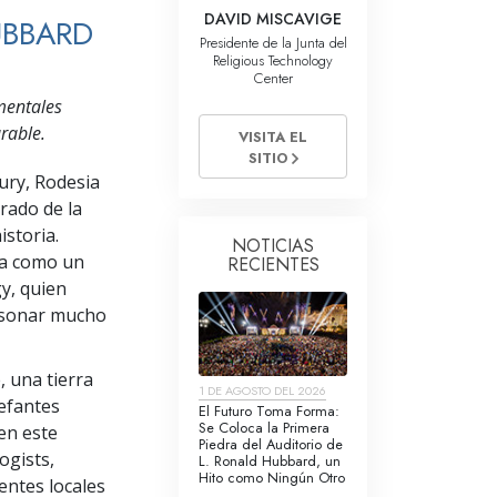
La Comunicación
DAVID MISCAVIGE
UBBARD
Presidente de la Junta del
Religious Technology
Center
mentales
rable.
VISITA EL
SITIO
ury, Rodesia
rado de la
storia.
NOTICIAS
da como un
RECIENTES
y, quien
resonar mucho
 una tierra
1 DE AGOSTO DEL 2026
lefantes
El Futuro Toma Forma:
Se Coloca la Primera
en este
Piedra del Auditorio de
logists,
L. Ronald Hubbard, un
Hito como Ningún Otro
entes locales