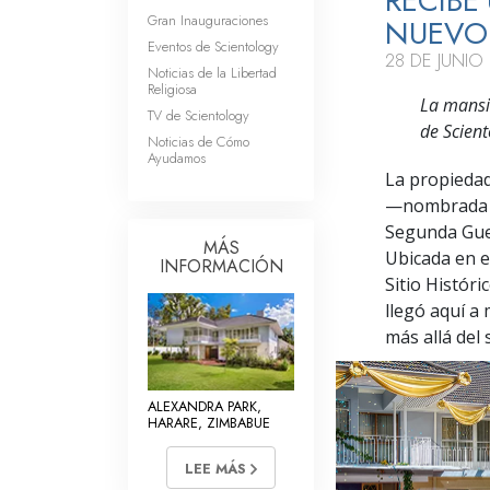
RECIBE
Gran Inauguraciones
NUEVO 
Eventos de Scientology
28 DE JUNIO
Noticias de la Libertad
Religiosa
La mansi
TV de Scientology
de Scien
Noticias de Cómo
Ayudamos
La propiedad
—nombrada as
Segunda Guer
MÁS
Ubicada en e
INFORMACIÓN
Sitio Histór
llegó aquí a
más allá del 
ALEXANDRA PARK,
HARARE, ZIMBABUE
LEE MÁS