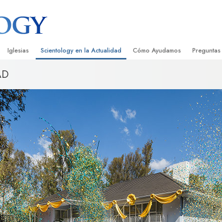
Iglesias
Scientology en la Actualidad
Cómo Ayudamos
Preguntas
AD
Encontrar una Iglesia
Gran Inauguraciones
El Camino a la Felicidad
Antecedent
Libros I
cientology
Iglesias Ideales de Scientology
Eventos de Scientology
Applied Scholastics
Dentro de 
Audioli
gists acerca de
Organizaciones Avanzadas
David Miscavige: Líder Eclesiástico de
Criminon
La Organi
Confere
Scientology
Base en Tierra de Flag
Narconon
Película
ist
Freewinds
La Verdad Sobre las Drogas
Servicio
Llevando Scientology al Mundo
Unidos por los Derechos Hum
de Scientology
Comisión de Ciudadanos por l
ética
Derechos Humanos
Ministros Voluntarios de Scien