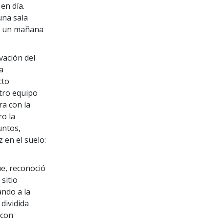
en día.
una sala
on un mañana
vación del
a
cto
stro equipo
ra con la
ro la
untos,
z en el suelo:
ue, reconoció
 sitio
ando a la
dividida
 con