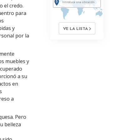
 el credo.
uentro para
os
bidas y
VE LA LISTA
rsonal por la
samente
los muebles y
recuperado
orcionó a su
actos en
s
reso a
rquesa. Pero
u belleza
n sido