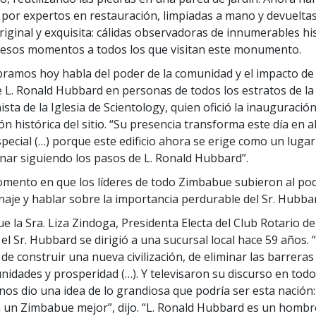
por expertos en restauración, limpiadas a mano y devuelta
iginal y exquisita: cálidas observadoras de innumerables hist
 esos momentos a todos los que visitan este monumento.
bramos hoy habla del poder de la comunidad y el impacto de
 L. Ronald Hubbard en personas de todos los estratos de la v
sta de la Iglesia de Scientology, quien ofició la inauguració
ón histórica del sitio. “Su presencia transforma este día en a
pecial (…) porque este edificio ahora se erige como un luga
ar siguiendo los pasos de L. Ronald Hubbard”.
omento en que los líderes de todo Zimbabue subieron al po
aje y hablar sobre la importancia perdurable del Sr. Hubba
e la Sra. Liza Zindoga, Presidenta Electa del Club Rotario d
el Sr. Hubbard se dirigió a una sucursal local hace 59 años.
o de construir una nueva civilización, de eliminar las barreras
idades y prosperidad (…). Y televisaron su discurso en todo e
nos dio una idea de lo grandiosa que podría ser esta nación
 un Zimbabue mejor”, dijo. “L. Ronald Hubbard es un hombr