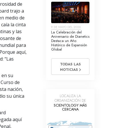
erosidad de
bard trajo a
 en medio de
caía la cinta
9 DE MAYO DEL 2026
inas y las
La Celebración del
Aniversario de Dianetics
bosante de
Destaca un Año
mundial para
Histórico de Expansión
Global
 Porque aquí,
d: “Las
TODAS LAS
NOTICIAS
s en su
l Curso de
sta nación,
dio su única
LOCALIZA LA
ORGANIZACIÓN DE
SCIENTOLOGY MÁS
CERCANA
ard
egada aquí
Penal,