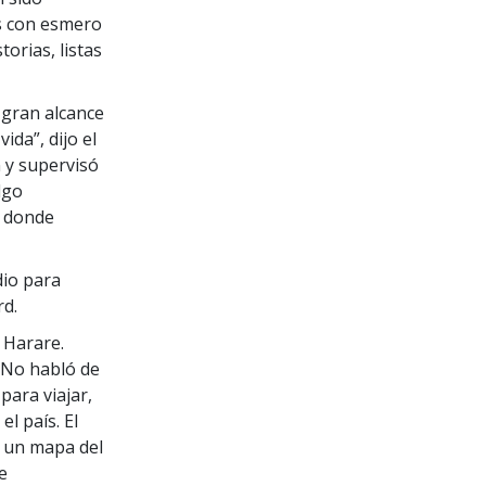
s con esmero
orias, listas
 gran alcance
ida”, dijo el
n y supervisó
lgo
r donde
dio para
rd.
e Harare.
 “No habló de
 para viajar,
l país. El
: un mapa del
e