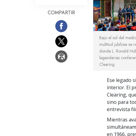
COMPARTIR
Bajo el sol del medi
multitud jubilosa se r
donde L. Ronald Hub
legendarias confere
Clearing.
Ese legado si
interior. El 
Clearing, que
sino para to
entrevista f
Mientras ava
simultáneame
en 1966, pre