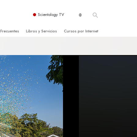
Scientology TV
 Frecuentes
Libros y Servicios
Cursos por Internet
es y principios básicos
niciales
Cómo Resolver los Conflictos
una Iglesia
bros
Las Dinámicas de la Existencia
zación de Scientology
ncias Introductorias
Los Componentes de la Comprensión
s Introductorias
Soluciones para un Entorno Peligroso
s Iniciales
Ayudas para Enfermedades y Lesiones
anos
La Integridad y la Honestidad
os
El Matrimonio
La Escala Tonal Emocional
tology