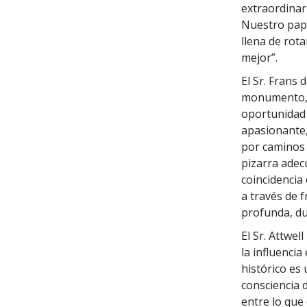
extraordinar
Nuestro pape
llena de rot
mejor”.
El Sr. Frans
monumento, d
oportunidad 
apasionante,
por caminos 
pizarra adecu
coincidencia 
a través de f
profunda, du
El Sr. Attwe
la influencia
histórico es
consciencia 
entre lo que 