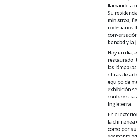
llamando a u
Su residenci
ministros, fi
rodesianos l
conversación
bondad y la 
Hoy en día, e
restaurado, 
las lámparas
obras de art
equipo de me
exhibición s
conferencias
Inglaterra.
En el exterio
la chimenea 
como por su 
desmantelado