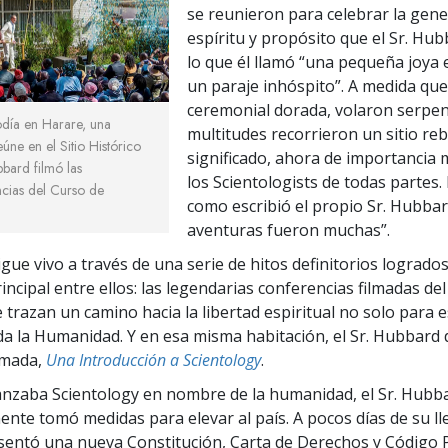
se reunieron para celebrar la gen
espíritu y propósito que el Sr. Hub
lo que él llamó “una pequeña joya
un paraje inhóspito”. A medida que 
ceremonial dorada, volaron serpent
odía en Harare, una
multitudes recorrieron un sitio re
eúne en el Sitio Histórico
significado, ahora de importancia 
bard filmó las
los Scientologists de todas partes.
ncias del Curso de
como escribió el propio Sr. Hubbar
aventuras fueron muchas”.
gue vivo a través de una serie de hitos definitorios logrado
principal entre ellos: las legendarias conferencias filmadas de
 trazan un camino hacia la libertad espiritual no solo para e
da la Humanidad. Y en esa misma habitación, el Sr. Hubbard 
ilmada,
Una Introducción a Scientology
.
nzaba Scientology en nombre de la humanidad, el Sr. Hubb
nte tomó medidas para elevar al país. A pocos días de su ll
sentó una nueva Constitución, Carta de Derechos y Código 