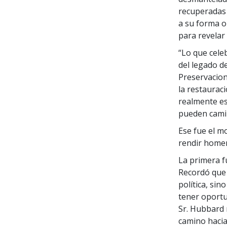
recuperadas 
a su forma or
para revelar
“Lo que cele
del legado de
Preservacioni
la restauraci
realmente es
pueden camin
Ese fue el m
rendir homen
La primera fu
Recordó que 
política, sin
tener oportun
Sr. Hubbard 
camino hacia