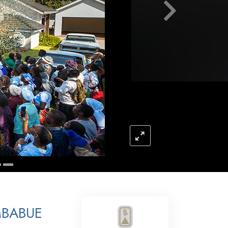
Respuestas a las Drogas
Los Niños
Herramientas para el Entorno Laboral
La Ética y las
Condiciones
La Causa de la Supresión
Investigaciones
Los Fundamentos de la Organización
Los Fundamentos de las Relaciones
Públicas
Objetivos y Metas
MBABUE
La Tecnología de Estudio