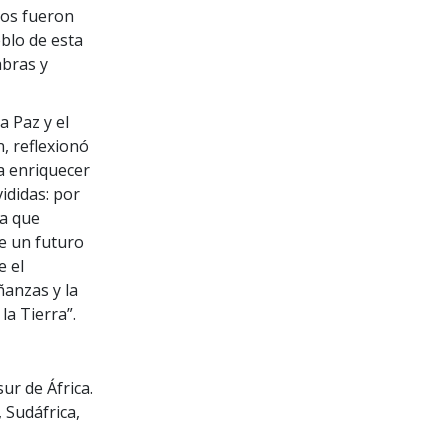
chos fueron
eblo de esta
abras y
a Paz y el
, reflexionó
a enriquecer
ididas: por
za que
de un futuro
e el
ñanzas y la
a Tierra”.
ur de África.
 Sudáfrica,