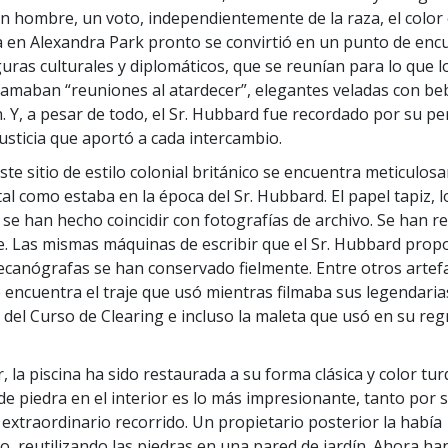
n hombre, un voto, independientemente de la raza, el color o
a en Alexandra Park pronto se convirtió en un punto de enc
guras culturales y diplomáticos, que se reunían para lo que l
lamaban “reuniones al atardecer”, elegantes veladas con be
. Y, a pesar de todo, el Sr. Hubbard fue recordado por su pe
justicia que aportó a cada intercambio.
ste sitio de estilo colonial británico se encuentra meticulo
tal como estaba en la época del Sr. Hubbard. El papel tapiz, 
 se han hecho coincidir con fotografías de archivo. Se han 
e. Las mismas máquinas de escribir que el Sr. Hubbard prop
canógrafas se han conservado fielmente. Entre otros artef
e encuentra el traje que usó mientras filmaba sus legendaria
 del Curso de Clearing e incluso la maleta que usó en su reg
r, la piscina ha sido restaurada a su forma clásica y color tu
de piedra en el interior es lo más impresionante, tanto por s
extraordinario recorrido. Un propietario posterior la había
, reutilizando las piedras en una pared de jardín. Ahora ha