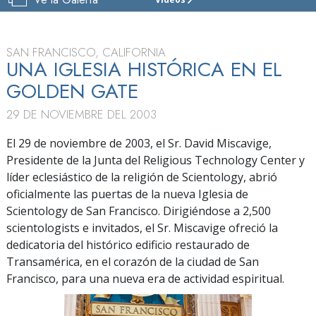
IGLESIA
DE
SCIENTOLOGY
DE
SAN FRANCISCO, CALIFORNIA
SAN
UNA IGLESIA HISTÓRICA EN EL
FRANCISCO
GOLDEN GATE
VISITAR
29 DE NOVIEMBRE DEL 2003
El 29 de noviembre de 2003, el Sr. David Miscavige,
Presidente de la Junta del Religious Technology Center y
líder eclesiástico de la religión de Scientology, abrió
oficialmente las puertas de la nueva Iglesia de
Scientology de San Francisco. Dirigiéndose a 2,500
scientologists e invitados, el Sr. Miscavige ofreció la
dedicatoria del histórico edificio restaurado de
Transamérica, en el corazón de la ciudad de San
Francisco, para una nueva era de actividad espiritual.