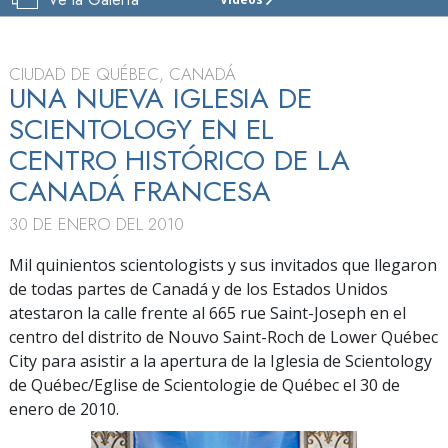
IGLESIA
DE
SCIENTOLOGY
DE
CIUDAD DE QUÉBEC, CANADÁ
QUEBEC
UNA NUEVA IGLESIA DE
SCIENTOLOGY EN EL
VISITAR
CENTRO HISTÓRICO DE LA
GRAN
INAUGURACIÓN
CANADÁ FRANCESA
30 DE ENERO DEL 2010
Mil quinientos scientologists y sus invitados que llegaron
de todas partes de Canadá y de los Estados Unidos
atestaron la calle frente al 665 rue Saint-Joseph en el
centro del distrito de Nouvo Saint-Roch de Lower Québec
City para asistir a la apertura de la Iglesia de Scientology
de Québec/Eglise de Scientologie de Québec el 30 de
enero de 2010.