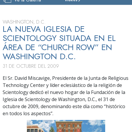
IGLESIA
DE
SCIENTOLOGY
FUNDACIONAL DE WASHINGTON, D. C
WASHINGTON, D.C.
LA NUEVA IGLESIA DE
VISITAR
SCIENTOLOGY SITUADA EN EL
GRAN
ÁREA DE “CHURCH ROW” EN
INAUGURACIÓN
WASHINGTON D.C.
31 DE OCTUBRE DEL 2009
El Sr. David Miscavige, Presidente de la Junta de Religious
Technology Center y líder eclesiástico de la religión de
Scientology dedicó el nuevo hogar de la Fundación de la
Iglesia de Scientology de Washington, D.C., el 31 de
octubre de 2009, denominando este día como “histórico
en todos los aspectos”.