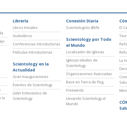
Librería
Conexión Diaria
Có
Libros Iniciales
Scientologists @life
El C
da
Audiolibros
Tecn
Scientology por Todo
ajo
Conferencias Introductorias
Refo
el Mundo
Localizador de Iglesias
Películas Introductorias
Reha
Iglesias Ideales de
La V
Scientology en la
Scientology
Der
Actualidad
Organizaciones Avanzadas
Gran Inauguraciones
Comi
Base en Tierra de Flag
Salu
Eventos de Scientology
a
Freewinds
Mini
Líder Eclesiástico de
 la
Scientology
Llevando Scientology al
CÓ
Mundo
Sal