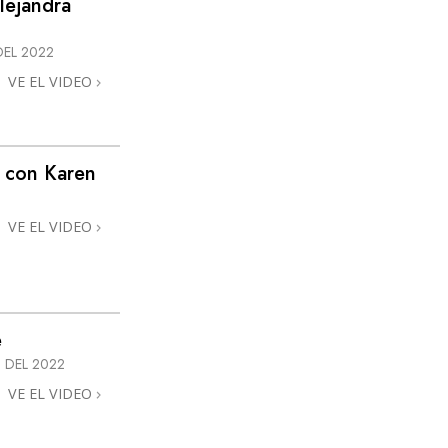
lejandra
Respuestas a las Drogas
DEL 2022
Los Niños
VE EL VIDEO
Herramientas para el Entorno Laboral
La Ética y las
Condiciones
 con Karen
La Causa de la Supresión
VE EL VIDEO
Investigaciones
Los Fundamentos de la Organización
Los Fundamentos de las Relaciones
Públicas
e
 DEL 2022
Objetivos y Metas
VE EL VIDEO
La Tecnología de Estudio