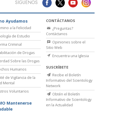
SÍGUENOS
CONTÁCTANOS
mo Ayudamos
amino a la Felicidad
¿Preguntas?
Contáctanos
ología de Estudio
Opiniones sobre el
rma Criminal
Sitio Web
bilitación de Drogas
Encuentra una Iglesia
erdad Sobre las Drogas
SUSCRÍBETE
echos Humanos
Recibe el Boletín
té de Vigilancia de la
Informativo del Scientology
d Mental
Network
stros Voluntarios
Obtén el Boletín
Informativo de Scientology
MO Mantenerse
en la Actualidad
udable