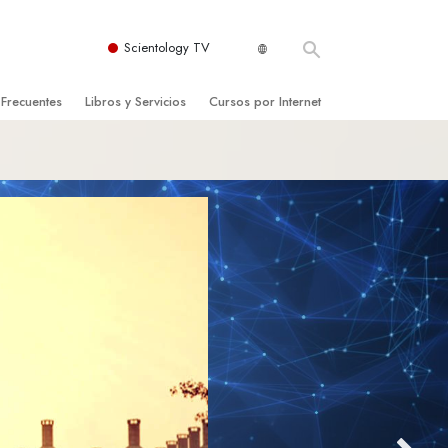
Scientology TV
 Frecuentes
Libros y Servicios
Cursos por Internet
es y principios básicos
niciales
Cómo Resolver los Conflictos
una Iglesia
bros
Las Dinámicas de la Existencia
zación de Scientology
ncias Introductorias
Los Componentes de la Comprensión
s Introductorias
Soluciones para un Entorno Peligroso
s Iniciales
Ayudas para Enfermedades y Lesiones
anos
La Integridad y la Honestidad
os
El Matrimonio
La Escala Tonal Emocional
tology