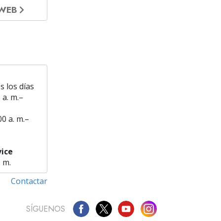
 WEB
s los días
 a. m.–
00 a. m.–
ice
. m.
Contactar
SÍGUENOS