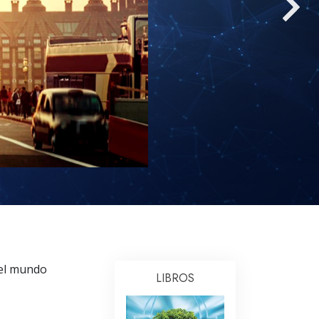
Respuestas a las Drogas
Los Niños
Herramientas para el Entorno Laboral
La Ética y las
Condiciones
La Causa de la Supresión
Investigaciones
Los Fundamentos de la Organización
Los Fundamentos de las Relaciones
Públicas
Objetivos y Metas
 el mundo
LIBROS
La Tecnología de Estudio