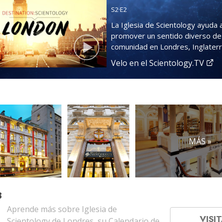
S
2
·E
2
La Iglesia de Scientology ayuda 
promover un sentido diverso de
comunidad en Londres, Inglaterr
Velo en el Scientology.TV
MÁS »
B
Aprende más sobre Iglesia de
VISIT
Scientology de Londres, su Calendario de