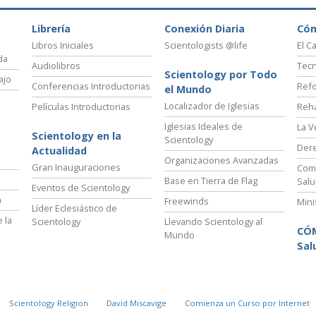
Librería
Conexión Diaria
Có
Libros Iniciales
Scientologists @life
El C
da
Audiolibros
Tecn
Scientology por Todo
ajo
Conferencias Introductorias
Refo
el Mundo
Localizador de Iglesias
Películas Introductorias
Reha
Iglesias Ideales de
La V
Scientology en la
Scientology
Der
Actualidad
Organizaciones Avanzadas
Gran Inauguraciones
Comi
Base en Tierra de Flag
Salu
Eventos de Scientology
a
Freewinds
Mini
Líder Eclesiástico de
 la
Scientology
Llevando Scientology al
CÓ
Mundo
Sal
Scientology Religion
David Miscavige
Comienza un Curso por Internet