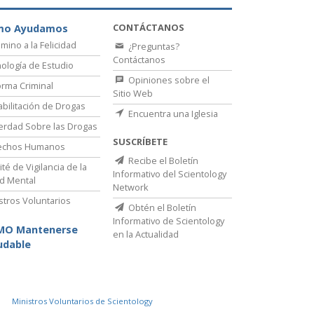
CONTÁCTANOS
mo Ayudamos
amino a la Felicidad
¿Preguntas?
Contáctanos
ología de Estudio
Opiniones sobre el
rma Criminal
Sitio Web
bilitación de Drogas
Encuentra una Iglesia
erdad Sobre las Drogas
SUSCRÍBETE
echos Humanos
Recibe el Boletín
té de Vigilancia de la
Informativo del Scientology
d Mental
Network
stros Voluntarios
Obtén el Boletín
Informativo de Scientology
MO Mantenerse
en la Actualidad
udable
Ministros Voluntarios de Scientology