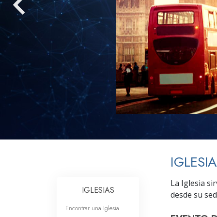
Amor y Odio: ¿Qué es
IGLESI
La Iglesia s
IGLESIAS
desde su sed
Encontrar una Iglesia