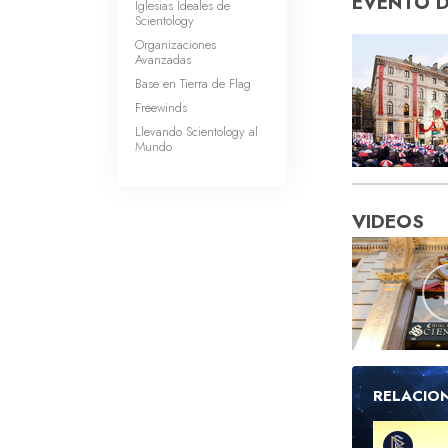
EVENTO 
Iglesias Ideales de
Scientology
Organizaciones
Avanzadas
Base en Tierra de Flag
Freewinds
Llevando Scientology al
Mundo
VIDEOS
RELACIO