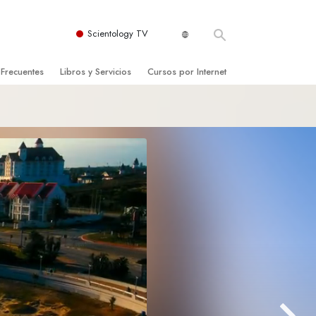
Scientology TV
 Frecuentes
Libros y Servicios
Cursos por Internet
es y principios básicos
niciales
Cómo Resolver los Conflictos
una Iglesia
bros
Las Dinámicas de la Existencia
zación de Scientology
ncias Introductorias
Los Componentes de la Comprensión
s Introductorias
Soluciones para un Entorno Peligroso
s Iniciales
Ayudas para Enfermedades y Lesiones
anos
La Integridad y la Honestidad
os
El Matrimonio
La Escala Tonal Emocional
tology