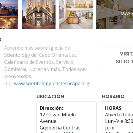
MÁS 
B
Aprende más sobre Iglesia de
VISIT
Scientology del Cabo Oriental, su
SITIO
Calendario de Eventos, Servicio
Dominical, Librería y más. Todos son
bienvenidos.
Ir a
www.scientology-easterncape.org
UBICACIÓN
HORARIO
Dirección:
HORAS
12 Govan Mbeki
Abierto todo
Avenue
Lun
–
Vie
8:30
Gqeberha Central,
p. m.