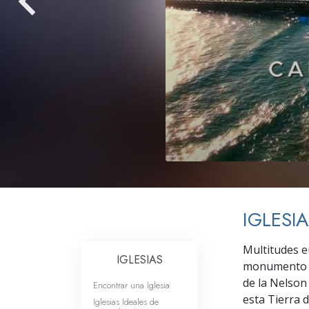
Amor y Odio: ¿Qué es
IGLESI
Multitudes e
IGLESIAS
monumento hi
de la Nelson
Encontrar una Iglesia
esta Tierra 
Iglesias Ideales de