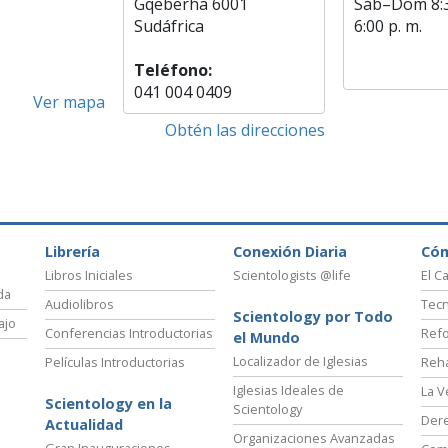
Gqeberha 6001
Sáb
–
Dom
8:
Sudáfrica
6:00 p. m.
Teléfono:
041 004 0409
Ver mapa
Obtén las direcciones
Librería
Conexión Diaria
Có
Libros Iniciales
Scientologists @life
El C
da
Audiolibros
Tecn
Scientology por Todo
ajo
Conferencias Introductorias
Refo
el Mundo
Localizador de Iglesias
Películas Introductorias
Reha
Iglesias Ideales de
La V
Scientology en la
Scientology
Der
Actualidad
Organizaciones Avanzadas