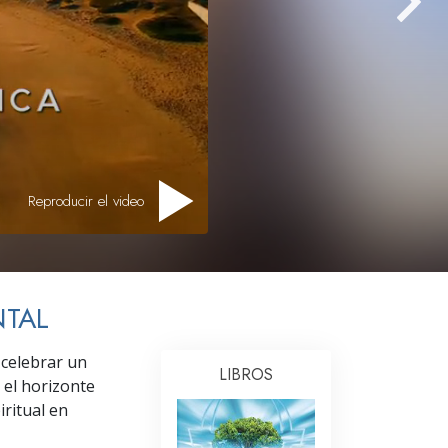
Respuestas a las Drogas
Los Niños
Herramientas para el Entorno Laboral
La Ética y las
Condiciones
La Causa de la Supresión
Reproducir el video
Investigaciones
Los Fundamentos de la Organización
NTAL
Los Fundamentos de las Relaciones
Públicas
 celebrar un
Objetivos y Metas
LIBROS
 el horizonte
ritual en
La Tecnología de Estudio