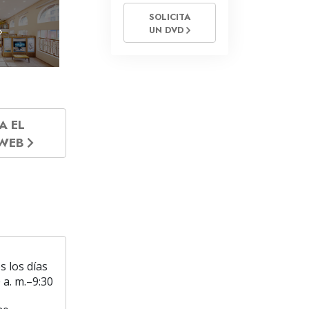
SOLICITA
»
UN DVD
A EL
 WEB
s los días
 a. m.–9:30