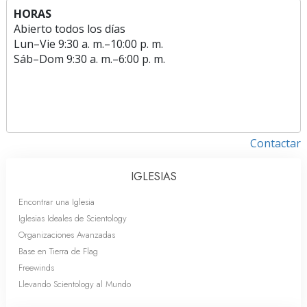
HORAS
Abierto todos los días
Lun
–
Vie
9:30 a. m.–10:00 p. m.
Sáb
–
Dom
9:30 a. m.–6:00 p. m.
Contactar
IGLESIAS
Encontrar una Iglesia
Iglesias Ideales de Scientology
Organizaciones Avanzadas
Base en Tierra de Flag
Freewinds
Llevando Scientology al Mundo