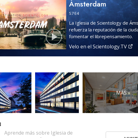
Ámsterdam
S
7
·E
4
La Iglesia de Scientology de Á
refuerza la reputación de la ciu
fomentar el librepensamiento.
Velo en el Scientology.TV
MÁS »
B
Aprende más sobre Iglesia de