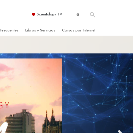
Scientology TV
 Frecuentes
Libros y Servicios
Cursos por Internet
es y principios básicos
niciales
Cómo Resolver los Conflictos
una Iglesia
bros
Las Dinámicas de la Existencia
zación de Scientology
ncias Introductorias
Los Componentes de la Comprensión
s Introductorias
Soluciones para un Entorno Peligroso
s Iniciales
Ayudas para Enfermedades y Lesiones
anos
La Integridad y la Honestidad
os
El Matrimonio
La Escala Tonal Emocional
tology