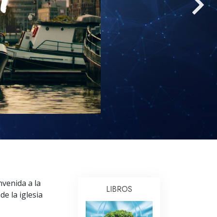
Respuestas a las Drogas
Los Niños
Herramientas para el Entorno Laboral
La Ética y las
Condiciones
La Causa de la Supresión
Investigaciones
Los Fundamentos de la Organización
Los Fundamentos de las Relaciones
Públicas
Objetivos y Metas
nvenida a la
LIBROS
de la iglesia
La Tecnología de Estudio