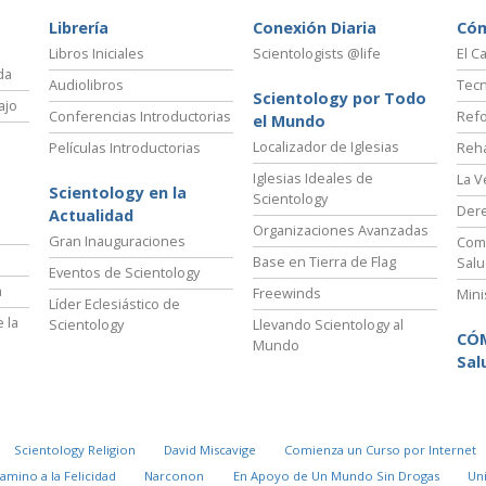
Librería
Conexión Diaria
Có
Libros Iniciales
Scientologists @life
El C
da
Audiolibros
Tecn
Scientology por Todo
ajo
Conferencias Introductorias
Refo
el Mundo
Localizador de Iglesias
Películas Introductorias
Reha
Iglesias Ideales de
La V
Scientology en la
Scientology
Der
Actualidad
Organizaciones Avanzadas
Gran Inauguraciones
Comi
Base en Tierra de Flag
Salu
Eventos de Scientology
a
Freewinds
Mini
Líder Eclesiástico de
 la
Scientology
Llevando Scientology al
CÓ
Mundo
Sal
Scientology Religion
David Miscavige
Comienza un Curso por Internet
Camino a la Felicidad
Narconon
En Apoyo de Un Mundo Sin Drogas
Un