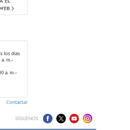
A EL
 WEB
s los días
 a. m.–
00 a. m.–
Contactar
SÍGUENOS