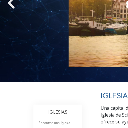
Amor y Odio: ¿Qué es
IGLESI
Una capital d
IGLESIAS
Iglesia de Sc
ofrece su ay
Encontrar una Iglesia