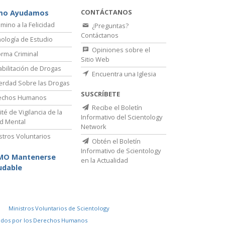
CONTÁCTANOS
mo Ayudamos
amino a la Felicidad
¿Preguntas?
Contáctanos
ología de Estudio
Opiniones sobre el
rma Criminal
Sitio Web
bilitación de Drogas
Encuentra una Iglesia
erdad Sobre las Drogas
SUSCRÍBETE
echos Humanos
Recibe el Boletín
té de Vigilancia de la
Informativo del Scientology
d Mental
Network
stros Voluntarios
Obtén el Boletín
Informativo de Scientology
MO Mantenerse
en la Actualidad
udable
Ministros Voluntarios de Scientology
idos por los Derechos Humanos