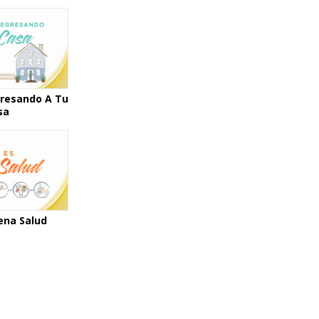
La Comunicación
gresando A Tu
sa
ena Salud