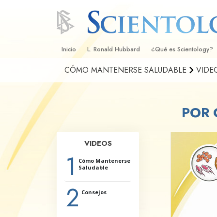
Inicio
L. Ronald Hubbard
¿Qué es Scientology?
CÓMO MANTENERSE SALUDABLE
VIDE
Creencias y Prácticas
Credos y Códigos de S
POR 
Qué dicen los Scientolo
Scientology
Conoce a un Scientolog
VIDEOS
1
Dentro de una Iglesia
Cómo Mantenerse
Saludable
Los Principios Básicos 
2
Consejos
Una Introducción a Dian