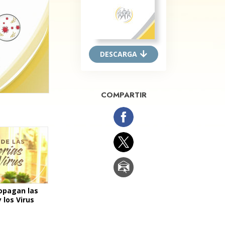
Respuestas a las Drogas
Los Niños
Herramientas para el Entorno Laboral
DESCARGA
La Ética y las
Condiciones
COMPARTIR
La Causa de la Supresión
Investigaciones
Los Fundamentos de la Organización
Los Fundamentos de las Relaciones
Públicas
Objetivos y Metas
opagan las
 los Virus
La Tecnología de Estudio