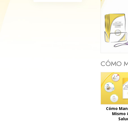
Amor y Odio: ¿Qué es
CÓMO M
Cómo Mant
Mismo 
Salu