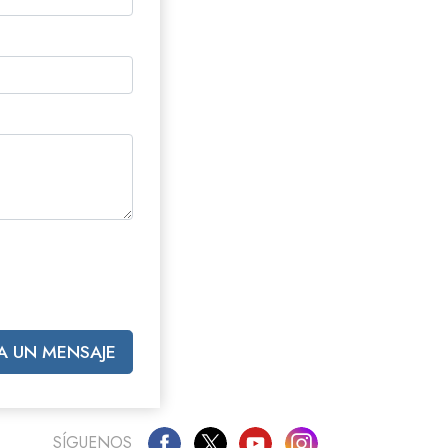
Respuestas a las Drogas
Los Niños
Herramientas para el Entorno Laboral
La Ética y las
Condiciones
La Causa de la Supresión
Investigaciones
Los Fundamentos de la Organización
Los Fundamentos de las Relaciones
Públicas
A UN MENSAJE
Objetivos y Metas
La Tecnología de Estudio
SÍGUENOS