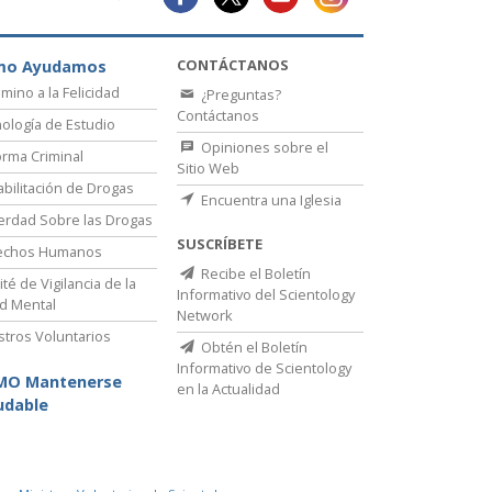
La Comunicación
CONTÁCTANOS
mo Ayudamos
amino a la Felicidad
¿Preguntas?
Contáctanos
ología de Estudio
Opiniones sobre el
rma Criminal
Sitio Web
bilitación de Drogas
Encuentra una Iglesia
erdad Sobre las Drogas
SUSCRÍBETE
echos Humanos
Recibe el Boletín
té de Vigilancia de la
Informativo del Scientology
d Mental
Network
stros Voluntarios
Obtén el Boletín
Informativo de Scientology
MO Mantenerse
en la Actualidad
udable