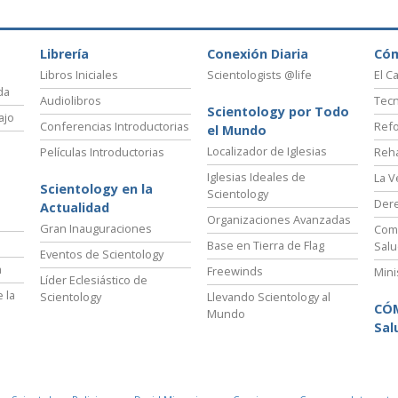
Librería
Conexión Diaria
Có
Libros Iniciales
Scientologists @life
El C
da
Audiolibros
Tecn
Scientology por Todo
ajo
Conferencias Introductorias
Refo
el Mundo
Localizador de Iglesias
Películas Introductorias
Reha
Iglesias Ideales de
La V
Scientology en la
Scientology
Der
Actualidad
Organizaciones Avanzadas
Gran Inauguraciones
Comi
Base en Tierra de Flag
Salu
Eventos de Scientology
a
Freewinds
Mini
Líder Eclesiástico de
 la
Scientology
Llevando Scientology al
CÓ
Mundo
Sal