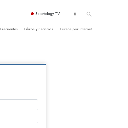
Scientology TV
 Frecuentes
Libros y Servicios
Cursos por Internet
es y principios básicos
niciales
Cómo Resolver los Conflictos
una Iglesia
bros
Las Dinámicas de la Existencia
zación de Scientology
ncias Introductorias
Los Componentes de la Comprensión
s Introductorias
Soluciones para un Entorno Peligroso
s Iniciales
Ayudas para Enfermedades y Lesiones
anos
La Integridad y la Honestidad
os
El Matrimonio
La Escala Tonal Emocional
tology