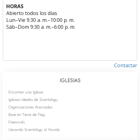
HORAS
Abierto todos los días
Lun
–
Vie
9:30 a. m.–10:00 p. m.
Sáb
–
Dom
9:30 a. m.–6:00 p. m.
Contactar
IGLESIAS
Encontrar una Iglesia
Iglesias Ideales de Scientology
Organizaciones Avanzadas
Base en Tierra de Flag
Freewinds
Llevando Scientology al Mundo