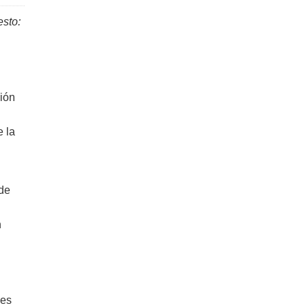
esto:
ión
n
e la
 de
n
nes