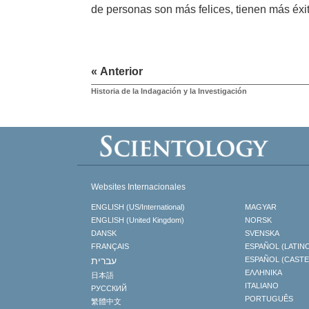
de personas son más felices, tienen más éx
« Anterior
Historia de la Indagación y la Investigación
Websites Internacionales
ENGLISH (US/International)
MAGYAR
ENGLISH (United Kingdom)
NORSK
DANSK
SVENSKA
FRANÇAIS
ESPAÑOL (LATIN
עברית
ESPAÑOL (CAST
ΕΛΛΗΝΙΚA
日本語
ITALIANO
РУССКИЙ
PORTUGUÊS
繁體中文