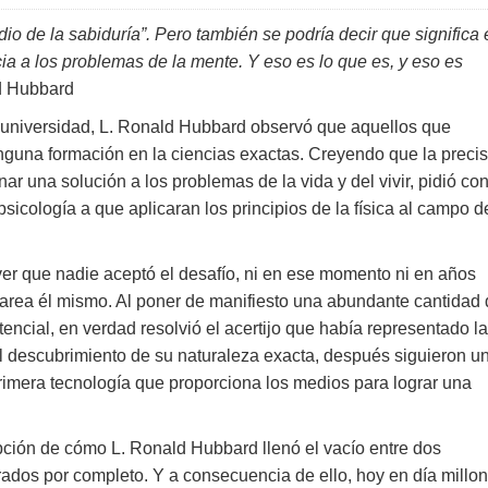
dio de la sabiduría”. Pero también se podría decir que significa 
cia a los problemas de la mente. Y eso es lo que es, y eso es
d Hubbard
a universidad, L. Ronald Hubbard observó que aquellos que
guna formación en la ciencias exactas. Creyendo que la precis
nar una solución a los problemas de la vida y del vivir, pidió co
psicología a que aplicaran los principios de la física al campo d
er que nadie aceptó el desafío, ni en ese momento ni en años
tarea él mismo. Al poner de manifiesto una abundante cantidad
ncial, en verdad resolvió el acertijo que había representado la
l descubrimiento de su naturaleza exacta, después siguieron u
primera tecnología que proporciona los medios para lograr una
ipción de cómo L. Ronald Hubbard llenó el vacío entre dos
dos por completo. Y a consecuencia de ello, hoy en día millo