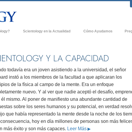
ology?
Scientology en la Actualidad
Cómo Ayudamos
Pre
icas
Iglesias de Scientology
Antece
 de Scientology
Nuevas Iglesias de Scientology
Dentro
IENTOLOGY Y LA CAPACIDAD
entologists acerca de
Organizaciones Avanzadas
La Org
o todavía era un joven asistiendo a la universidad, el señor
Base en Tierra de Flag
rd instó a los miembros de la facultad a que aplicaran los
tologist
ipios de la física al campo de la mente. Era un enfoque
Freewinds
sia
letamente nuevo. Y al ver que nadie aceptó el desafío, emprend
Llevando Scientology al Mundo
a él mismo. Al poner de manifiesto una abundante cantidad de
sicos de Scientology
estas sobre los seres humanos y su potencial, en verdad resolv
David Miscavige - Líder Eclesiástico de
a Dianética
Scientology
tijo que había representado la mente desde la noche de los tie
 consecuencia, hoy en día millones de personas son más felice
é es Grandeza?
en más éxito y son más capaces.
Leer Más