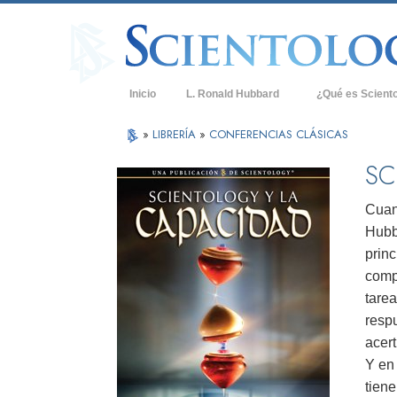
Inicio
L. Ronald Hubbard
¿Qué es Scient
Creencias y Práct
»
LIBRERÍA
»
CONFERENCIAS CLÁSICAS
Credos y Códigos
SC
Qué dicen los Sci
Scientology
Cuand
Hubba
Conoce a un Scien
princ
Dentro de una Igle
comp
tare
Los Principios Bá
respu
Una Introducción 
acer
Y en
Amor y Odio: ¿Qu
tien