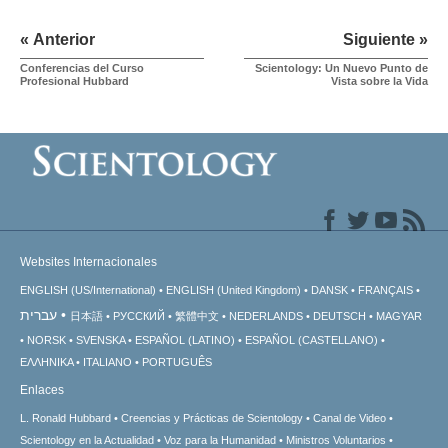
« Anterior
Siguiente »
Conferencias del Curso
Scientology: Un Nuevo Punto de
Profesional Hubbard
Vista sobre la Vida
Websites Internacionales
ENGLISH (US/International)
ENGLISH (United Kingdom)
DANSK
FRANÇAIS
עברית
日本語
РУССКИЙ
繁體中文
NEDERLANDS
DEUTSCH
MAGYAR
NORSK
SVENSKA
ESPAÑOL (LATINO)
ESPAÑOL (CASTELLANO)
ΕΛΛΗΝΙΚA
ITALIANO
PORTUGUÊS
Enlaces
L. Ronald Hubbard
Creencias y Prácticas de Scientology
Canal de Video
Scientology en la Actualidad
Voz para la Humanidad
Ministros Voluntarios