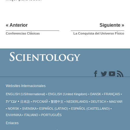
« Anterior
Siguiente »
Conferencias Clásicas
La Conquista del Universo Físico
Websites Internacionales
ENGLISH (US/International)
ENGLISH (United Kingdom)
DANSK
FRANÇAIS
עברית
日本語
РУССКИЙ
繁體中文
NEDERLANDS
DEUTSCH
MAGYAR
NORSK
SVENSKA
ESPAÑOL (LATINO)
ESPAÑOL (CASTELLANO)
ΕΛΛΗΝΙΚA
ITALIANO
PORTUGUÊS
Enlaces